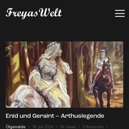
Enid und Geraint – Arthuslegende
Ölgemälde
18. Juli 2024
1K
Views
0
Reactions